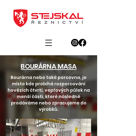
BOURÁRNA MASA
Bourárna nebo také porcovna, je
místo kde probíhá rozporcování
hovězích čtvrtí, vepřových půlek na
menší části, které následně
prodáváme nebo zpracujeme do
výrobků.